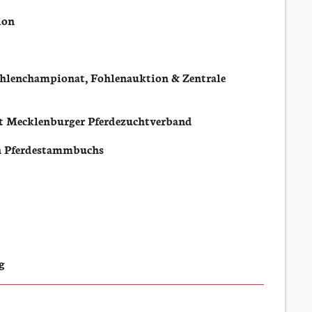
ion
enchampionat, Fohlenauktion & Zentrale
Mecklenburger Pferdezuchtverband
en Pferdestammbuchs
g