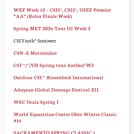
WEF Week 12 – CSI5*, CSI2*, USEF Premier
“AA” (Rolex Finale Week)
Spring MET 2026 Tour III Week 3
C
SI Youth* Sentower
CSN-A Matosinhos
CSI**/*/YH Spring tour Azelhof W3
Outdoor CSI** Riesenbeck International
Adequan Global Dressage Festival XII
WEC Ocala Spring I
World Equestrian Center Ohio Winter Classic
#16
SACRAMENTO SPRING CLASSIC 1