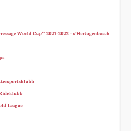
Dressage World Cup™ 2021-2022 – s’Hertogenbosch
ps
ttersportsklubb
 Rideklubb
old League