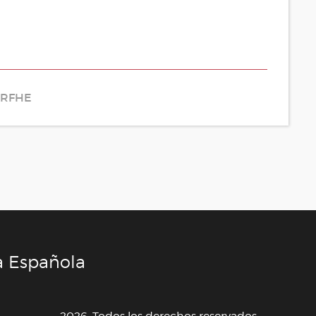
RFHE
a Española