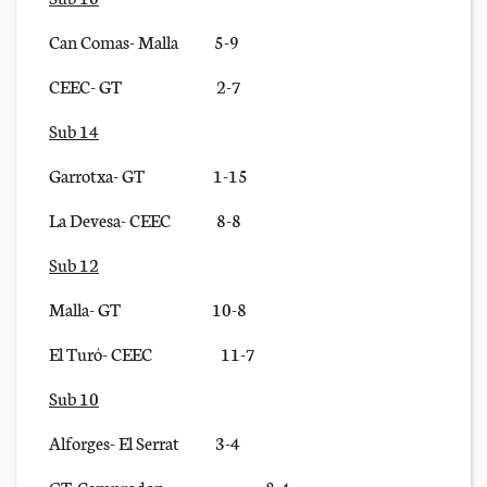
Can Comas- Malla 5-9
CEEC- GT 2-7
Sub 14
Garrotxa- GT 1-15
La Devesa- CEEC 8-8
Sub 12
Malla- GT 10-8
El Turó- CEEC 11-7
Sub 10
Alforges- El Serrat 3-4
GT-Camprodon 8-4