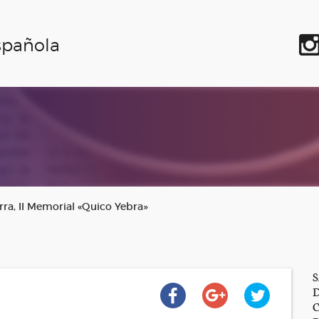
spañola
rra, II Memorial «Quico Yebra»