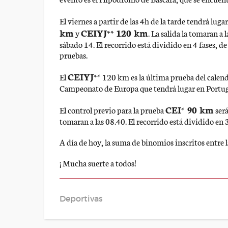
El viernes a partir de las 4h de la tarde tendrá luga
km
CEIYJ** 120 km
y
. La salida la tomaran a
sábado 14. El recorrido está dividido en 4 fases, d
pruebas.
CEIYJ**
El
120 km es la última prueba del calenda
Campeonato de Europa que tendrá lugar en Portuga
CEI* 90 km
El control previo para la prueba
será
tomaran a las 08.40. El recorrido está dividido en 
A día de hoy, la suma de binomios inscritos entre l
¡ Mucha suerte a todos!
Deportivas