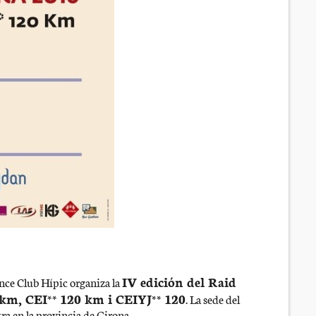
IV edición del Raid
ance Club Hípic organiza la
 km, CEI** 120 km i CEIYJ** 120
. La sede del
ra en la provincia de Girona.