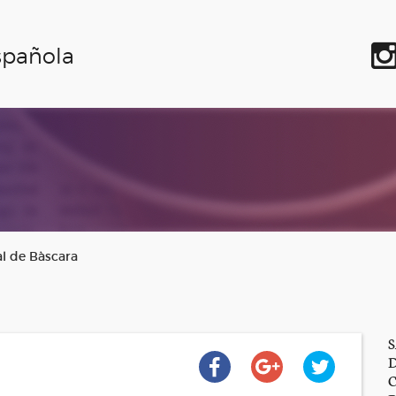
spañola
al de Bàscara