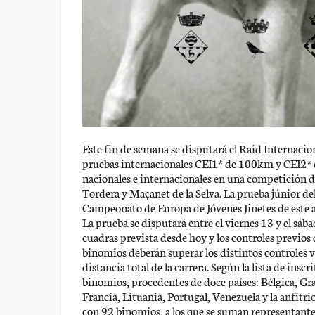
Este fin de semana se disputará el Raid Internacion
pruebas internacionales CEI1* de 100km y CEI2* d
nacionales e internacionales en una competición d
Tordera y Maçanet de la Selva. La prueba júnior de
Campeonato de Europa de Jóvenes Jinetes de este 
La prueba se disputará entre el viernes 13 y el sába
cuadras prevista desde hoy y los controles previos
binomios deberán superar los distintos controles ve
distancia total de la carrera. Según la lista de ins
binomios, procedentes de doce países: Bélgica, Gran
Francia, Lituania, Portugal, Venezuela y la anfitr
con 92 binomios, a los que se suman representantes 