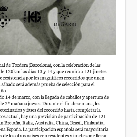
al de Tordera (Barcelona), con la celebración de las
e 120km los días 13 y 14 y que reunirá a 121 jinetes
e resistencia por los magníficos recorridos que unen
l sábado será además prueba de selección para el
año.
do 14 de marzo, con la llegada de caballos y apertura de
 de 2* mañana jueves. Durante el fin de semana, los
terinarios y fases del recorrido hasta completar la
critos actual, hay una previsión de participación de 121
 Bretaña, Italia, Australia, China, Brasil, Finlandia,
iona España. La participación española será mayoritaria
de los otros países con residentes y jinetes que llegan