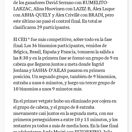
de los ganadores David Serrano con RUMELITO-
LARZAC, Alina Huovinen con LAZIZ-B, Álex Luque
con ABHA-QUELY y Álex Crivillé con BRADI, pero
este último no pasó el control final. En total se
clasificaron 29 participantes.
El CEI1* fue más competitivo, sobre todo en la fase
final. Los 36 binomios participantes, venidos de
Bélgica, Brasil, España y Francia, tomaron la salida a
las 8:30 y en la primera fase se formó un grupo de 9 en
cabeza que llegaron juntos a meta donde Ingrid
Jordana y SASHA-D’AILAS pasaron en primera
posición. Un segundo grupo, también de 9 binomios,
entraba a unos 6 minutos, y luego un tercer grupo de
10 binomios a unos 9 minutos más.
En el primer vetgate hubo un eliminado por cojera en
el grupo de cabeza, y el grupo de 8 entraba
nuevamente casi juntos en la segunda meta, con sus
primeros perseguidores a entre 10 y 15 minutos, y los
restantes ya todos a más de media hora. En la fase final
se adelantaron Agda Muixi con ESTORNINO, Julia