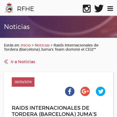
RFHE
Noticias
Estás en:
Inicio
>
Noticias
>
Raids Internacionales de
Tordera (Barcelona) Juma’s Team dominó el CEI2**
Ir a Noticias
08/03/2016
RAIDS INTERNACIONALES DE
TORDERA (BARCELONA) JUMA’S