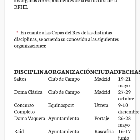
RFHE.
En cuanto a las Copas del Rey de las distintas
disciplinas, se acuerda su concesión a las siguientes
organizaciones:
DISCIPLINA
ORGANIZACIÓN
CIUDAD
FECHA
Saltos
Club de Campo
Madrid
19-21
mayo
Doma Clásica
Club de Campo
Madrid
27-29
octubre
Concurso
Equinosport
Utrera
9-10
Completo
diciembre
Doma Vaquera
Ayuntamiento
Portaje
26-28
mayo
Raid
Ayuntamiento
Rascafría
16-17
junio