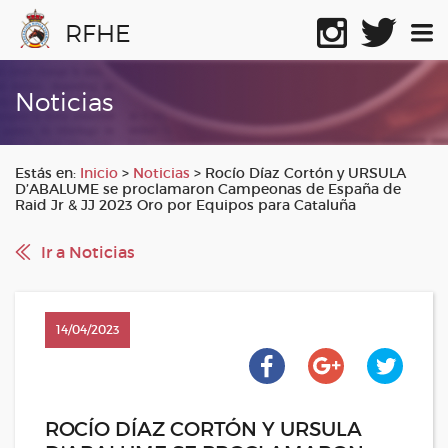
RFHE
Noticias
Estás en:
Inicio
>
Noticias
>
Rocío Díaz Cortón y URSULA
D’ABALUME se proclamaron Campeonas de España de
Raid Jr & JJ 2023 Oro por Equipos para Cataluña
Ir a Noticias
14/04/2023
ROCÍO DÍAZ CORTÓN Y URSULA