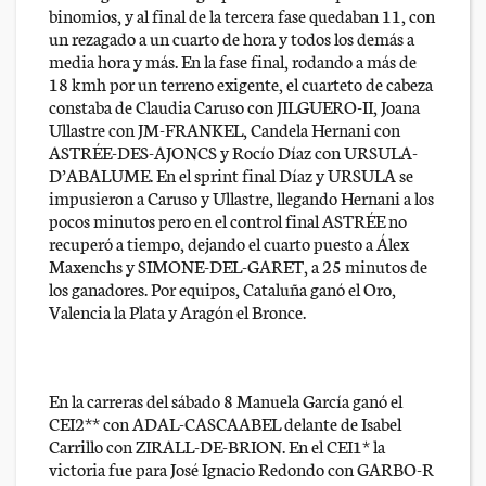
binomios, y al final de la tercera fase quedaban 11, con
un rezagado a un cuarto de hora y todos los demás a
media hora y más. En la fase final, rodando a más de
18 kmh por un terreno exigente, el cuarteto de cabeza
constaba de Claudia Caruso con JILGUERO-II, Joana
Ullastre con JM-FRANKEL, Candela Hernani con
ASTRÉE-DES-AJONCS y Rocío Díaz con URSULA-
D’ABALUME. En el sprint final Díaz y URSULA se
impusieron a Caruso y Ullastre, llegando Hernani a los
pocos minutos pero en el control final ASTRÉE no
recuperó a tiempo, dejando el cuarto puesto a Álex
Maxenchs y SIMONE-DEL-GARET, a 25 minutos de
los ganadores. Por equipos, Cataluña ganó el Oro,
Valencia la Plata y Aragón el Bronce.
En la carreras del sábado 8 Manuela García ganó el
CEI2** con ADAL-CASCAABEL delante de Isabel
Carrillo con ZIRALL-DE-BRION. En el CEI1* la
victoria fue para José Ignacio Redondo con GARBO-R