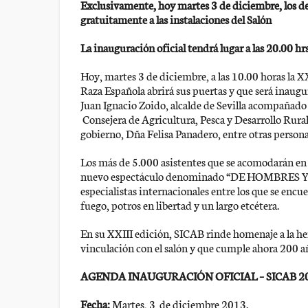
Exclusivamente, hoy martes 3 de diciembre, los d
gratuitamente a las instalaciones del Salón
La inauguración oficial tendrá lugar a las 20.00 hrs
Hoy, martes 3 de diciembre, a las 10.00 horas la XX
Raza Española abrirá sus puertas y que será inaugur
Juan Ignacio Zoido, alcalde de Sevilla acompañado
Consejera de Agricultura, Pesca y Desarrollo Rural
gobierno, Dña Felisa Panadero, entre otras personal
Los más de 5.000 asistentes que se acomodarán en
nuevo espectáculo denominado “DE HOMBRES Y C
especialistas internacionales entre los que se encue
fuego, potros en libertad y un largo etcétera.
En su XXIII edición, SICAB rinde homenaje a la h
vinculación con el salón y que cumple ahora 200 a
AGENDA INAUGURACIÓN OFICIAL – SICAB 2
Fecha:
Martes, 3 de diciembre 2013.