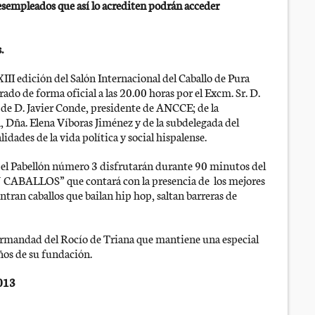
esempleados que así lo acrediten podrán acceder
.
III edición del Salón Internacional del Caballo de Pura
ado de forma oficial a las 20.00 horas por el Excm. Sr. D.
 de D. Javier Conde, presidente de ANCCE; de la
, Dña. Elena Víboras Jiménez y de la subdelegada del
idades de la vida política y social hispalense.
 el Pabellón número 3 disfrutarán durante 90 minutos del
ABALLOS” que contará con la presencia de los mejores
ntran caballos que bailan hip hop, saltan barreras de
ermandad del Rocío de Triana que mantiene una especial
ños de su fundación.
013