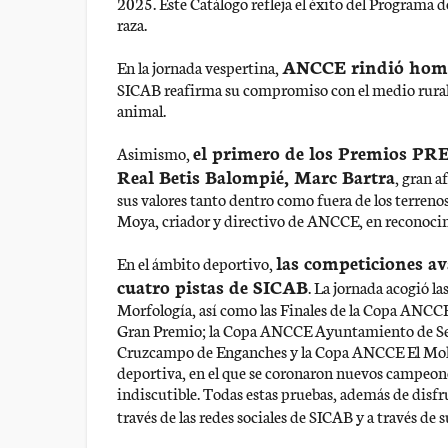
2025. Este Catálogo refleja el éxito del Programa d
raza.
ANCCE rindió home
En la jornada vespertina,
SICAB reafirma su compromiso con el medio rural y 
animal.
el primero de los Premios PRE 
Asimismo,
Real Betis Balompié, Marc Bartra
, gran a
sus valores tanto dentro como fuera de los terren
Moya, criador y directivo de ANCCE, en reconocimi
las competiciones a
En el ámbito deportivo,
cuatro pistas de SICAB
. La jornada acogió l
Morfología, así como las Finales de la Copa ANCCE
Gran Premio; la Copa ANCCE Ayuntamiento de Sev
Cruzcampo de Enganches y la Copa ANCCE El Molin
deportiva, en el que se coronaron nuevos campeone
indiscutible. Todas estas pruebas, además de disfr
través de las redes sociales de SICAB y a través de s