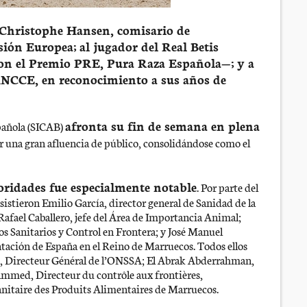
a Christophe Hansen, comisario de
ión Europea; al jugador del Real Betis
on el Premio PRE, Pura Raza Española—; y a
ANCCE, en reconocimiento a sus años de
afronta su fin de semana en plena
spañola (SICAB)
or una gran afluencia de público, consolidándose como el
oridades fue especialmente notable
. Por parte del
istieron Emilio García, director general de Sanidad de la
afael Caballero, jefe del Área de Importancia Animal;
s Sanitarios y Control en Frontera; y José Manuel
ntación de España en el Reino de Marruecos. Todos ellos
, Directeur Général de l’ONSSA; El Abrak Abderrahman,
ammed, Directeur du contrôle aux frontières,
Sanitaire des Produits Alimentaires de Marruecos.