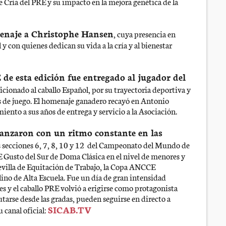
e Cría del PRE y su impacto en la mejora genética de la
naje a Christophe Hansen
, cuya presencia en
con quienes dedican su vida a la cría y al bienestar
de esta edición fue entregado al jugador del
ficionado al caballo Español, por su trayectoria deportiva y
os de juego. El homenaje ganadero recayó en Antonio
ento a sus años de entrega y servicio a la Asociación.
vanzaron con un ritmo constante en las
as secciones 6, 7, 8, 10 y 12 del Campeonato del Mundo de
 Gusto del Sur de Doma Clásica en el nivel de menores y
illa de Equitación de Trabajo, la Copa ANCCE
o de Alta Escuela. Fue un día de gran intensidad
s y el caballo PRE volvió a erigirse como protagonista
utarse desde las gradas, pueden seguirse en directo a
SICAB.TV
u canal oficial: