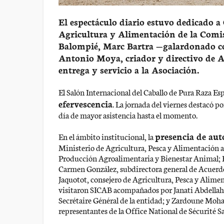
El espectáculo diario estuvo dedicado 
Agricultura y Alimentación de la Comis
Balompié, Marc Bartra —galardonado c
Antonio Moya, criador y directivo de 
entrega y servicio a la Asociación.
El Salón Internacional del Caballo de Pura Raza E
efervescencia
. La jornada del viernes destacó p
día de mayor asistencia hasta el momento.
presencia de aut
En el ámbito institucional, la
Ministerio de Agricultura, Pesca y Alimentación as
Producción Agroalimentaria y Bienestar Animal; R
Carmen González, subdirectora general de Acuerdo
Jaquotot, consejero de Agricultura, Pesca y Alime
visitaron SICAB acompañados por Janati Abdellah
Secrétaire Général de la entidad; y Zardoune Moh
representantes de la Office National de Sécurité 