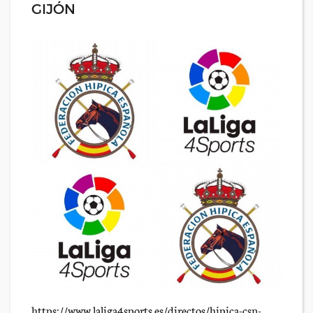
GIJÓN
https://www.laliga4sports.es/directos/hipica-csn-