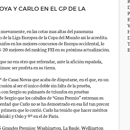
YA Y CARLO EN EL GP DE LA
, nuevamente, en las cotas mas altas del panorama
ón de la Liga Europea de la Copa del Mundo así lo acredita.
unfos en los mejores concursos de Europa occidental, lo
 15-20 mejores del ranking FEI en su próxima actualización.
e no era otro que refrendar, ante la afición española,
mos: ser profeta en su tierra.
* de Casas Novas que acaba de disputarse, en el que, en un
sión al ser el único doble sin falta de la prueba,
 con Sergio su palmarés de triunfos en pruebas
 de Sergio que los caballos de “Gran Premio” estrenan su
rdad que Carlo no se ha demostrado en esa lid tan precoz
primera que lo corrió. Carlo ha tenido que hacer méritos
inki y Oslo y 9º en el de París.
 5 Grandes Premios: Washington, La Baule, Wellington