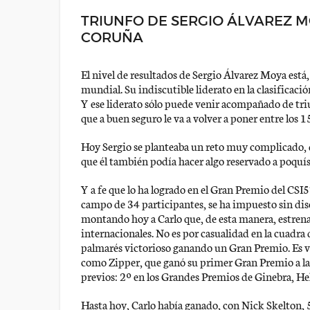
TRIUNFO DE SERGIO ÁLVAREZ MO
CORUÑA
El nivel de resultados de Sergio Álvarez Moya está
mundial. Su indiscutible liderato en la clasificaci
Y ese liderato sólo puede venir acompañado de tri
que a buen seguro le va a volver a poner entre los
Hoy Sergio se planteaba un reto muy complicado, qu
que él también podía hacer algo reservado a poquísi
Y a fe que lo ha logrado en el Gran Premio del CSI5
campo de 34 participantes, se ha impuesto sin discu
montando hoy a Carlo que, de esta manera, estrena
internacionales. No es por casualidad en la cuadra
palmarés victorioso ganando un Gran Premio. Es ve
como Zipper, que ganó su primer Gran Premio a la 
previos: 2º en los Grandes Premios de Ginebra, Hels
Hasta hoy, Carlo había ganado, con Nick Skelton,