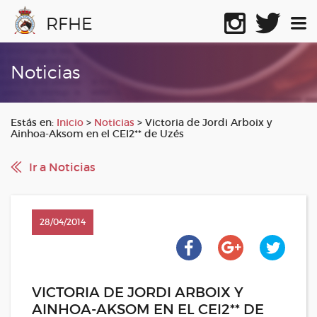
RFHE
Noticias
Estás en:
Inicio
>
Noticias
>
Victoria de Jordi Arboix y
Ainhoa-Aksom en el CEI2** de Uzés
Ir a Noticias
28/04/2014
VICTORIA DE JORDI ARBOIX Y
AINHOA-AKSOM EN EL CEI2** DE