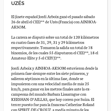
UZÉS
El jinete español Jordi Arboix ganó el pasado sábado
26 de abril el CEI2** de Uzés (Francia) con AINHOA-
AKSOM.
La carrera se disputó sobre un total de 120 kilómetros
en cuatro fases de 31, 29, 31 y 29 kilómetros
respectivamente. Tomaron la salida un total de 78
binomios, de los cuales 55 disputaron el CEI2**, 18 el
Amateur-Elite y 5 el CEIYJ2**.
Jordi Arboix y AINHOA-AKSOM estuvieron desde la
primera fase siempre entre los siete primeros, y
salieron séptimos en la última fase, donde se
impusieron con una velocidad media de más 25
km/h, para ganar en los metros finales ante la ex-
campeona del mundo Barbara Lissarrague con
KEESHAN-D’AILLAS, que hoy corren por Suiza. El
tercer puesto fue para la francesa Catherine Roland
con SPIRIT-DE-CROUZ, a media minuto de los