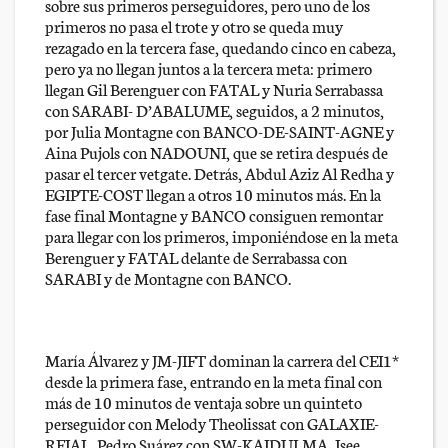
sobre sus primeros perseguidores, pero uno de los
primeros no pasa el trote y otro se queda muy
rezagado en la tercera fase, quedando cinco en cabeza,
pero ya no llegan juntos a la tercera meta: primero
llegan Gil Berenguer con FATAL y Nuria Serrabassa
con SARABI- D’ABALUME, seguidos, a 2 minutos,
por Julia Montagne con BANCO-DE-SAINT-AGNE y
Aina Pujols con NADOUNI, que se retira después de
pasar el tercer vetgate. Detrás, Abdul Aziz Al Redha y
EGIPTE-COST llegan a otros 10 minutos más. En la
fase final Montagne y BANCO consiguen remontar
para llegar con los primeros, imponiéndose en la meta
Berenguer y FATAL delante de Serrabassa con
SARABI y de Montagne con BANCO.
María Álvarez y JM-JIFT dominan la carrera del CEI1*
desde la primera fase, entrando en la meta final con
más de 10 minutos de ventaja sobre un quinteto
perseguidor con Melody Theolissat con GALAXIE-
REIAL, Pedro Suárez con SW-KAIDULMA, Isee