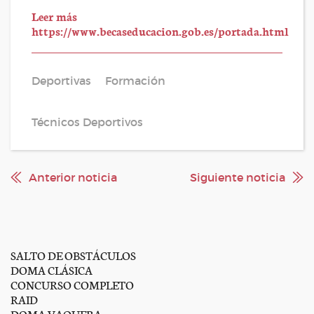
:
Leer más
Becas
https://www.becaseducacion.gob.es/portada.html
y
a
ayudas
a
Deportivas
Formación
alumnos
de
formaciones
Técnicos Deportivos
postobligatorias.
Curso
2025-
2026
Anterior noticia
Siguiente noticia
SALTO DE OBSTÁCULOS
DOMA CLÁSICA
CONCURSO COMPLETO
RAID
DOMA VAQUERA