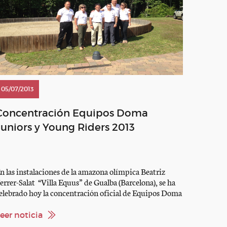
05/07/2013
Concentración Equipos Doma
Juniors y Young Riders 2013
n las instalaciones de la amazona olímpica Beatriz
errer-Salat “Villa Equus” de Gualba (Barcelona), se ha
elebrado hoy la concentración oficial de Equipos Doma
013 de las categorías Juniors y Young Riders que ha
eunida a medio centenar de personas. La actividad ha
eer noticia
ido un éxito de participación y seguimiento por parte