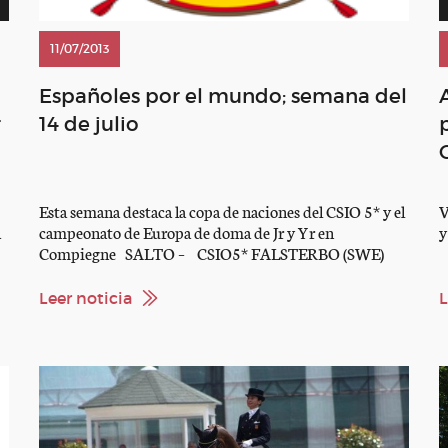
11/07/2013
Españoles por el mundo; semana del
r
14 de julio
Esta semana destaca la copa de naciones del CSIO 5* y el
V
a
campeonato de Europa de doma de Jr y Yr en
y
Compiegne SALTO – CSIO5* FALSTERBO (SWE)
www.falsterbohorseshow.com – CSI3* VICHY (FRA)
www.csi-vichy.com Pilar Cordón – CSI2* VIMEIRO
Leer noticia
L
(POR) www.csivimeiro.com Participantes – CSI2*
BLAYE (FRA) www.jumpingdeblaye.fr/ Participantes –
CSI2* GENAINVILLE (FRA) Web no […]