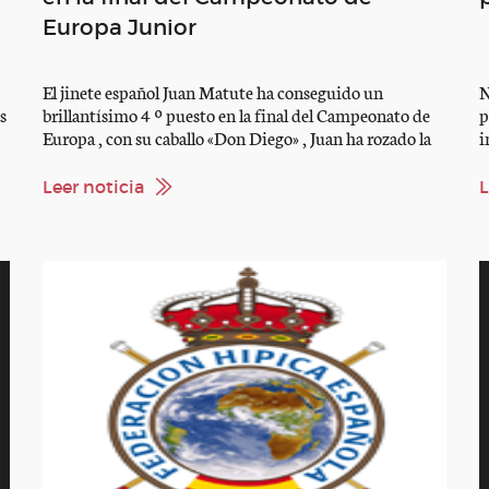
Europa Junior
El jinete español Juan Matute ha conseguido un
N
s
brillantísimo 4 º puesto en la final del Campeonato de
p
Europa , con su caballo «Don Diego» , Juan ha rozado la
i
medalla de bronce, con una puntuación de 76,157, a 2
c
na
puntos del bronce. Este ha sido el mejor resultado de la
r
Leer noticia
L
historia de la Doma española, […]
l
p