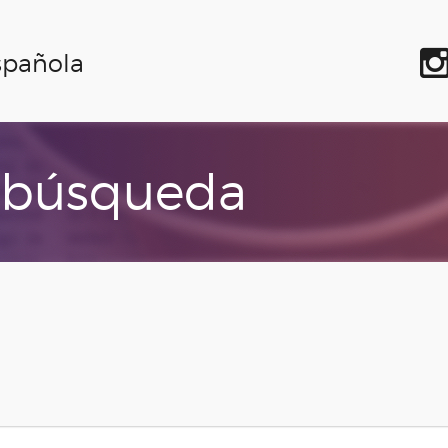
spañola
 búsqueda