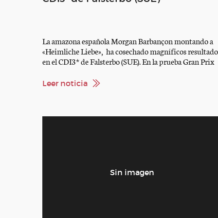
La amazona española Morgan Barbançon montando a
«Heimliche Liebe», ha cosechado magníficos resultado
en el CDI3* de Falsterbo (SUE). En la prueba Gran Prix
del sábado obtuvo la segunda plaza con una nota media
de 68.809%. el domingo se impuso en la Kür GP con u
Leer noticia
nota de 72.850%. Muchas felicidades a nuestra
amazona. Consultar resultados