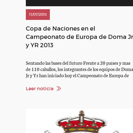
11/07/2013
Copa de Naciones en el
Campeonato de Europa de Doma J
y YR 2013
Sentando las bases del futuro Frente a 20 países y mas
de 110 caballos, los integrantes de los equipos de Dom
Jr y Yr han iniciado hoy el Campeonato de Europa de
Doma 2013. Paradójicamente, los binomios cuyas
puntuaciones han contado para la clasificación final de
Leer noticia
los equipos han sido los integrantes de ambos equipos
[…]