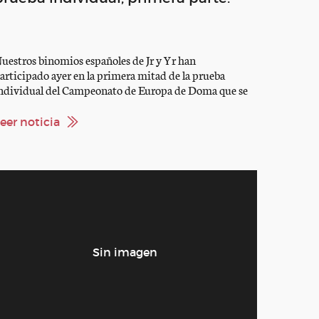
uestros binomios españoles de Jr y Yr han
articipado ayer en la primera mitad de la prueba
ndividual del Campeonato de Europa de Doma que se
elebra en la localidad francesa de Compiegne. Los
esultados han sido muy buenos. En la categoría Junior,
eer noticia
idera la clasificación provisional después de treinta
articipantes Juan Matute Jr. Montando a […]