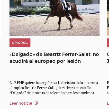
07/07/2013
«Delgado» de Beatriz Ferrer-Salat, no
acudirá al europeo por lesión
La RFHE quiere hacer pública la decisión de la amazona
E
olímpica Beatriz Ferrer-Salat, de retirar a su caballo
F
“Delgado” del proceso de selección para los próximos
c
Campeonatos de Europa de Doma a celebrar en la
2
localidad de Herning (DEN) del 19 al 25 de Agosto de
r
Leer noticia
L
2013. Siguiendo las recomendaciones de su equipo
s