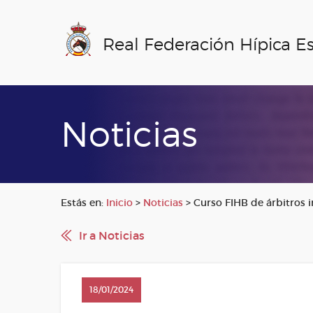
Real Federación Hípica E
Noticias
Estás en:
Inicio
>
Noticias
>
Curso FIHB de árbitros 
Ir a Noticias
18/01/2024