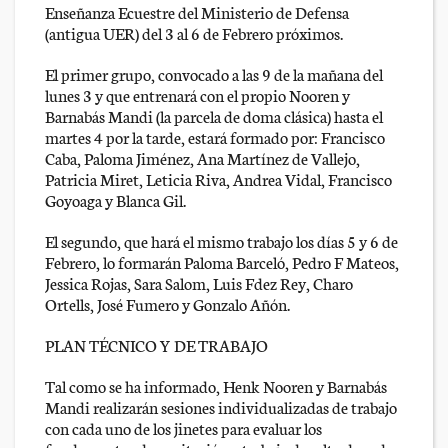
Enseñanza Ecuestre del Ministerio de Defensa
(antigua UER) del 3 al 6 de Febrero próximos.
El primer grupo, convocado a las 9 de la mañana del
lunes 3 y que entrenará con el propio Nooren y
Barnabás Mandi (la parcela de doma clásica) hasta el
martes 4 por la tarde, estará formado por: Francisco
Caba, Paloma Jiménez, Ana Martínez de Vallejo,
Patricia Miret, Leticia Riva, Andrea Vidal, Francisco
Goyoaga y Blanca Gil.
El segundo, que hará el mismo trabajo los días 5 y 6 de
Febrero, lo formarán Paloma Barceló, Pedro F Mateos,
Jessica Rojas, Sara Salom, Luis Fdez Rey, Charo
Ortells, José Fumero y Gonzalo Añón.
PLAN TÉCNICO Y DE TRABAJO
Tal como se ha informado, Henk Nooren y Barnabás
Mandi realizarán sesiones individualizadas de trabajo
con cada uno de los jinetes para evaluar los