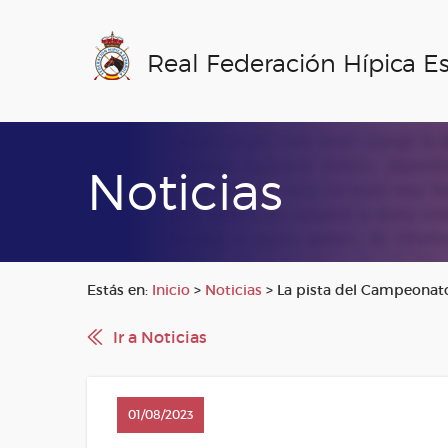
Real Federación Hípica E
Noticias
Estás en:
Inicio
>
Noticias
>
La pista del Campeonato
Ir a Noticias
01/08/2023