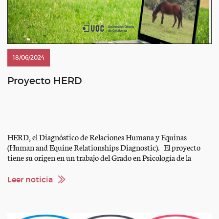
18/06/2024
Proyecto HERD
HERD, el Diagnóstico de Relaciones Humana y Equinas
(Human and Equine Relationships Diagnostic). El proyecto
tiene su origen en un trabajo del Grado en Psicología de la
Universitat Oberta de Catalunya (UOC) realizado por Josep
Closas Compte, cuyo propósito es contribuir a la mejora de las
Leer noticia
relaciones entre personas y caballos a partir de la observación
[…]