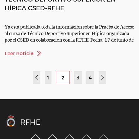
HÍPICA CSED-RFHE
Ya está publicada toda la información sobre la Prueba de Acceso
al curso de Técnico Deportivo Superior en Hípica organizada
por el CSED en colaboración con la RFHE. Fecha: 17 de junio de
2024. Lugar: Madrid Precio: 260 € * Necesidad de caballo
propio. Plazo de matrícula: abierto hasta el 7 de junio de 2024
Leer noticia
[…]
1
2
3
4
RFHE