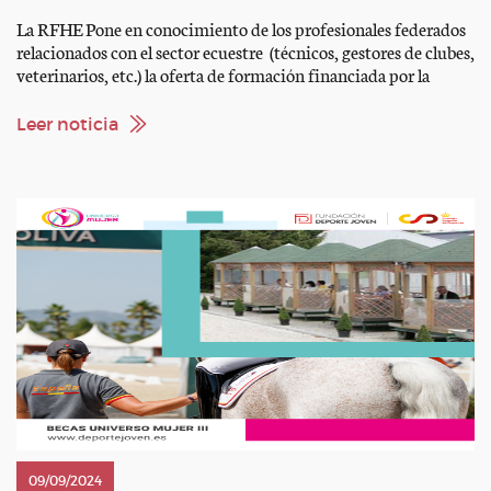
La RFHE Pone en conocimiento de los profesionales federados
relacionados con el sector ecuestre (técnicos, gestores de clubes,
veterinarios, etc.) la oferta de formación financiada por la
Unión Europea con fondos NextGenerationEU. El Programa El
programa Autónomo 5.0, impulsado por Fundae, tiene el
Leer noticia
objetivo de promover la actualización y recualificación de los
autónomos en España. Mediante una […]
09/09/2024