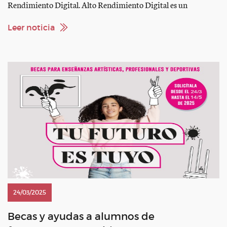
Rendimiento Digital. Alto Rendimiento Digital es un
programa formativo o curso para que la comunidad deportiva
mejore sus capacidades en digitalización, innovación y
Leer noticia
tecnología, así como en habilidades, cultura y estrategia de
gestión de proyectos. […]
24/03/2025
Becas y ayudas a alumnos de