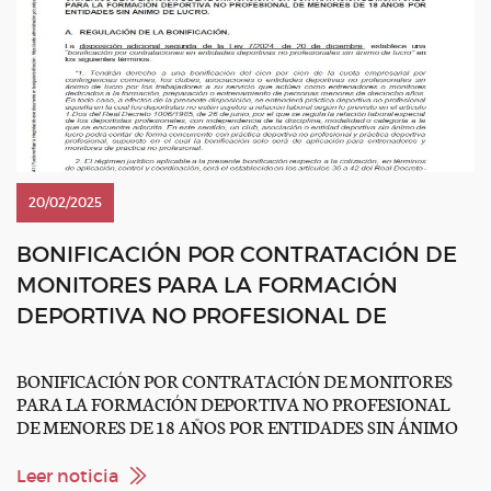
20/02/2025
BONIFICACIÓN POR CONTRATACIÓN DE
MONITORES PARA LA FORMACIÓN
DEPORTIVA NO PROFESIONAL DE
MENORES DE 18 AÑOS POR ENTIDADES
SIN ÁNIMO DE LUCRO
BONIFICACIÓN POR CONTRATACIÓN DE MONITORES
PARA LA FORMACIÓN DEPORTIVA NO PROFESIONAL
DE MENORES DE 18 AÑOS POR ENTIDADES SIN ÁNIMO
DE LUCRO La RFHE hace eco de la información publicada por
la Federación Hípica de Madrid en relación con a bonificación
Leer noticia