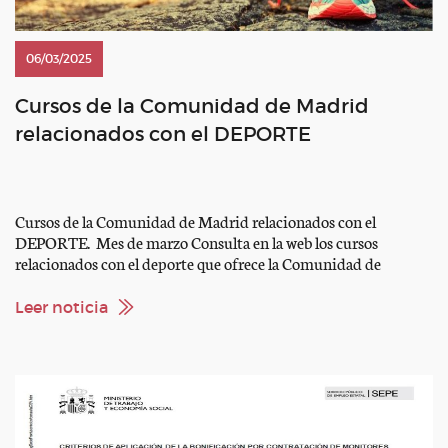
06/03/2025
Cursos de la Comunidad de Madrid
relacionados con el DEPORTE
Cursos de la Comunidad de Madrid relacionados con el
DEPORTE. Mes de marzo Consulta en la web los cursos
relacionados con el deporte que ofrece la Comunidad de
Madrid. Algunos de ellos tienen aplicación a nuestro deporte.
Todos ellos son gratuitos; Modalidad presencial u online;
Leer noticia
Necesaria inscripción previa. También puedes acceder desde
nuestra web en […]