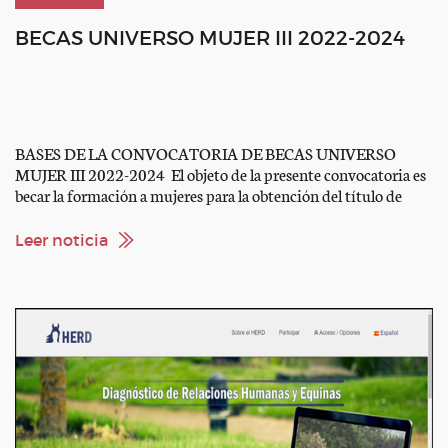
BECAS UNIVERSO MUJER III 2022-2024
BASES DE LA CONVOCATORIA DE BECAS UNIVERSO
MUJER III 2022-2024 El objeto de la presente convocatoria es
becar la formación a mujeres para la obtención del título de
Técnico Deportivo de Grado Medio (ciclo inicial o ciclo final)
y Técnico Deportivo de Grado Superior, con el fin de
Leer noticia
incrementar la presencia de estas en los equipos deportivos
técnicos. […]