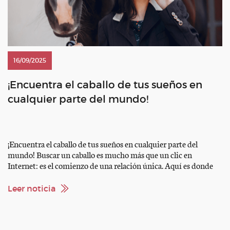
16/09/2025
¡Encuentra el caballo de tus sueños en
cualquier parte del mundo!
¡Encuentra el caballo de tus sueños en cualquier parte del
mundo! Buscar un caballo es mucho más que un clic en
Internet: es el comienzo de una relación única. Aquí es donde
ehorses, el mayor mercado de caballos del mundo, te lo pone
fácil: reúne a compradores y vendedores de numerosos países y
Leer noticia
hace que […]