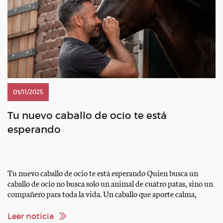
03/11/2025
Tu nuevo caballo de ocio te está
esperando
Tu nuevo caballo de ocio te está esperando Quien busca un
caballo de ocio no busca solo un animal de cuatro patas, sino un
compañero para toda la vida. Un caballo que aporte calma,
alegría y aventura cada día. Ya sea para toda la familia o para
paseos relajados después del trabajo, el compañero adecuado […]
Leer noticia