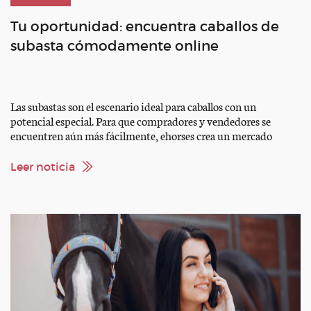
Tu oportunidad: encuentra caballos de
subasta cómodamente online
Las subastas son el escenario ideal para caballos con un
potencial especial. Para que compradores y vendedores se
encuentren aún más fácilmente, ehorses crea un mercado
accesible de forma digital: en todo el mundo, las 24 horas y con
un alcance imbatible. Una ventaja para ambos lados Los
Leer noticia
vendedores no solo presentan sus caballos de […]