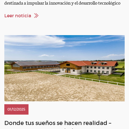
destinada a impulsar la innovación y el desarrollo tecnológico
en el ámbito ecuestre. Esta alianza une la experiencia y
liderazgo de la federación en la promoción del deporte hípico
Leer noticia
en España con la tecnología avanzada […]
01/12/2025
Donde tus sueños se hacen realidad –