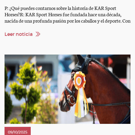
P: ¿Qué puedes contarnos sobre la historia de KAR Sport
Horses?R: KAR Sport Horses fue fundada hace una década,
nacida de una profunda pasión por los caballos y el deporte. Con
raíces en los Emiratos Árabes Unidos y operando en España,
nuestro equipo de propiedad privada se enfoca en la doma
Leer noticia
clásica, el salto de […]
09/10/2025