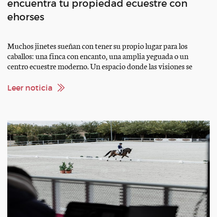
encuentra tu propiedad ecuestre con
ehorses
Muchos jinetes sueñan con tener su propio lugar para los
caballos: una finca con encanto, una amplia yeguada o un
centro ecuestre moderno. Un espacio donde las visiones se
convierten en realidad y tanto personas como caballos
encuentran su hogar. Caballo Real Estate: tu socio para
Leer noticia
inmuebles ecuestres En ehorses no solo encontrarás la mayor […]