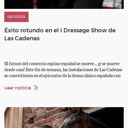
08/11/2025
Éxito rotundo en el I Dressage Show de
Las Cadenas
El futuro del comercio equino español se mueve… ¡y se mueve
desde casa! Este fin de semana, las instalaciones de Las Cadenas
se convirtieron en el epicentro de la doma clásica española con
la celebración del I Dressage Show, un evento pionero que ha
marcado un antes y un después en la forma de conectar […]
Leer noticia