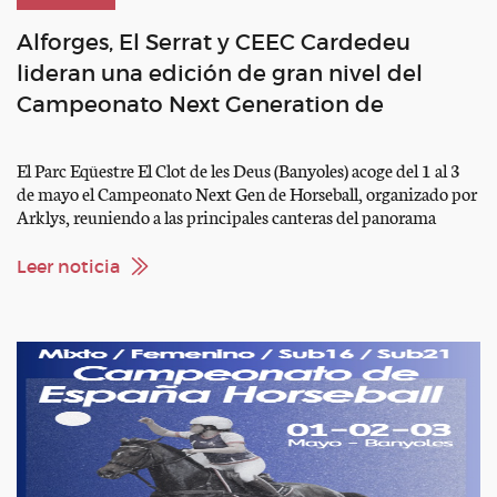
Alforges, El Serrat y CEEC Cardedeu
lideran una edición de gran nivel del
Campeonato Next Generation de
Horseball
El Parc Eqüestre El Clot de les Deus (Banyoles) acoge del 1 al 3
de mayo el Campeonato Next Gen de Horseball, organizado por
Arklys, reuniendo a las principales canteras del panorama
nacional en un fin de semana marcado por la intensidad, la
igualdad y el alto nivel competitivo. Las diferentes categorías
Leer noticia
dejaron actuaciones muy […]