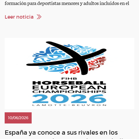
formación para deportistas menores y adultos incluidos en el
Plan Nacional Conjunto de Tecnificación Deportiva (PNCTD).
De la mano de Luciana Blix, profundizaremos en la gestión
Leer noticia
mental durante la competición, una herramienta […]
10/06/2026
España ya conoce a sus rivales en los