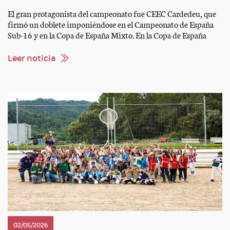
El gran protagonista del campeonato fue CEEC Cardedeu, que
firmó un doblete imponiéndose en el Campeonato de España
Sub-16 y en la Copa de España Mixto. En la Copa de España
Sub-21, el título fue para El Serrat, que se mostró como el
equipo más regular a lo largo del campeonato. La Copa de
Leer noticia
España […]
02/05/2026