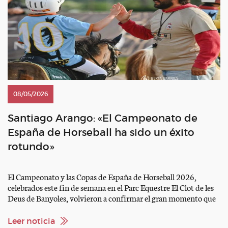
08/05/2026
Santiago Arango: «El Campeonato de
España de Horseball ha sido un éxito
rotundo»
El Campeonato y las Copas de España de Horseball 2026,
celebrados este fin de semana en el Parc Eqüestre El Clot de les
Deus de Banyoles, volvieron a confirmar el gran momento que
atraviesa la disciplina en España. El evento, organizado por el
Club ARKLYS junto a la RFHE y con el seleccionador nacional
Leer noticia