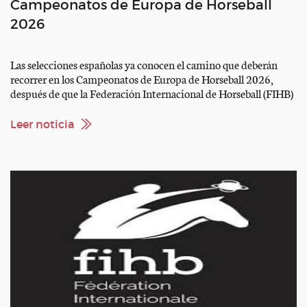
Campeonatos de Europa de Horseball
2026
Las selecciones españolas ya conocen el camino que deberán
recorrer en los Campeonatos de Europa de Horseball 2026,
después de que la Federación Internacional de Horseball (FIHB)
haya hecho públicos los grupos de la fase previa para las
categorías Pro Elite, Ladies, Under 21 y Under 16. El
Leer noticia
campeonato se disputará del 10 al 15 […]