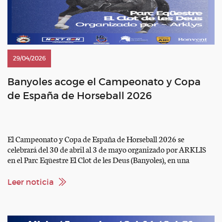
29/04/2026
Banyoles acoge el Campeonato y Copa
de España de Horseball 2026
El Campeonato y Copa de España de Horseball 2026 se
celebrará del 30 de abril al 3 de mayo organizado por ARKLIS
en el Parc Eqüestre El Clot de les Deus (Banyoles), en una
edición que volverá a reunir a los principales equipos del
panorama nacional junto a las categorías de base en una de […]
Leer noticia