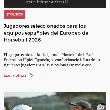
27/05/2026
Jugadores seleccionados para los
equipos españoles del Europeo de
Horseball 2026
El equipo técnico de la disciplina de Horseball de la Real
Federación Hípica Española, ha confeccionado la lista de los
siguientes jugadores para las selecciones españolas que
representaran a España en el próximo europeo 2026 en
Lamotte (FRA) en las siguientes categorías: FIHB PROELITE
Leer noticia
Gil Carbonés Baldich – GRISANT — FCH Robert Planas
Canaleta – […]