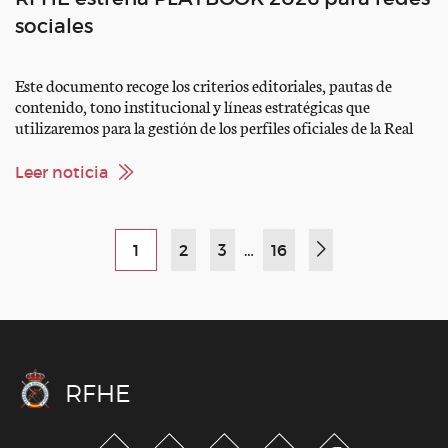
sociales
Este documento recoge los criterios editoriales, pautas de
contenido, tono institucional y líneas estratégicas que
utilizaremos para la gestión de los perfiles oficiales de la Real
Federación Hípica Española, con el objetivo de unificar el estilo
de comunicación, mejorar la coordinación entre disciplinas y
Leer noticia
optimizar el alcance y la calidad de la información que
trasladamos […]
1
2
3
…
16
RFHE