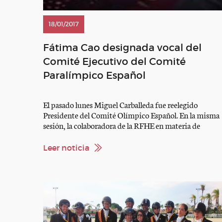
18/01/2017
Fátima Cao designada vocal del
Comité Ejecutivo del Comité
Paralímpico Español
El pasado lunes Miguel Carballeda fue reelegido
Presidente del Comité Olímpico Español. En la misma
sesión, la colaboradora de la RFHE en materia de
Paraecuestre, Fátima Cao, fue designada vocal del
Comité Ejecutivo del Comité. Enhorabuena Fátima
Leer noticia
http://www.servimedia.es/Noticias/Detalle.aspx?
n=647743&s=23
http://www.paralimpicos.es/publicacion/9SC_elcpe/4
http://www.paralimpicos.es/publicacion/noticias.asp?
n=1657 https://www.youtube.com/watch?
v=XO9MsikrSpc