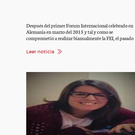
Después del primer Forum Internacional celebrado en
Alemania en marzo del 2015 y tal y como se
comprometió a realizar bianualmente la FEI, el pasado
12 y 13 de mayo se celebró en Stow-on-the-Wold
(Costwolds, Gran Bretaña) el FEI Para-equestrian Foru
Leer noticia
en colaboración con la British Equestrian Federation. l
responsable de Hípica Adaptada de la […]