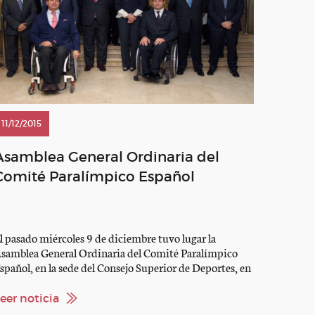
11/12/2015
Asamblea General Ordinaria del
Comité Paralímpico Español
l pasado miércoles 9 de diciembre tuvo lugar la
samblea General Ordinaria del Comité Paralímpico
spañol, en la sede del Consejo Superior de Deportes, en
a cual se contó con la asistencia de S.A.R la Infanta
oña Elena y de los Responsables de las 22 Federaciones
eer noticia
nideportivas y Polideportivas. La Asamblea