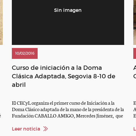
10/02/2016
Curso de iniciación a la Doma
Clásica Adaptada, Segovia 8-10 de
abril
El CECyL organiza el primer curso de Iniciación a la
E
Doma Clásico adaptada de la mano de la presidenta de la
A
é
Fundación CABALLO AMIGO, Mercedes Jiménez, que
E
tanto ha hecho por esta disciplina. VER
l
o
CONVOCATORIA
D
Leer noticia
L
U