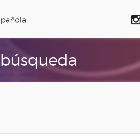
spañola
 búsqueda