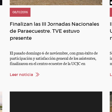
08/11/2016
Finalizan las III Jornadas Nacionales
de Paraecuestre. TVE estuvo
presente
El pasado domingo 6 de noviembre, con gran éxito de
S
participación y satisfacción general de los asistentes,
i
finalizaron en el centro ecuestre de la UCJC en
m
Villafranca del Castillo , Madrid, las III Jornadas
g
Nacionales de Paraecuestre. Tanto David Hamer,
f
Leer noticia
L
director técnico de Para-Equestrian Dressage en la
r
British Equestrian Federation, como Anne Prain, jueza
P
05SS_Transparencia.asp
5* de […]
I