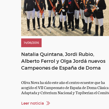
14/06/2016
Natalia Quintana, Jordi Rubio,
Alberto Ferrol y Olga Jordá nuevos
Campeones de España de Doma
Clásica Adaptada
Oliva Nova ha sido este año el centro ecuestre que ha
acogido el VII Campeonato de España de Doma Clásica
Adaptada y Criterium Nacional y Topiberian el Comit
Organizador que ha dado forma al mismo. Como ya
viene siendo habitual desde hace unos años, éste ha sid
Leer noticia
un Campeonato inclusivo, puesto que se ha celebrado