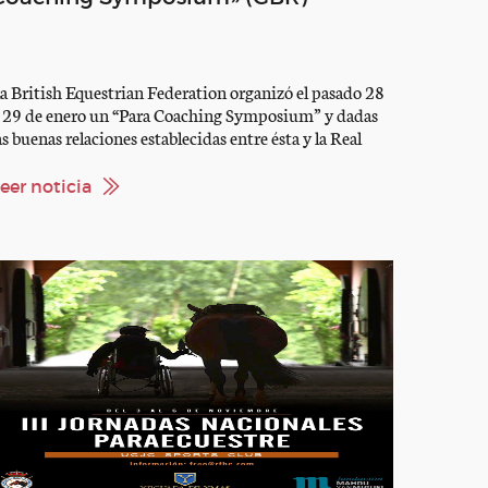
a British Equestrian Federation organizó el pasado 28
 29 de enero un “Para Coaching Symposium” y dadas
as buenas relaciones establecidas entre ésta y la Real
ederación Hípica Española, fuimos invitados y
uvimos el gran honor de poder asistir al mismo la
eer noticia
esponsable de la disciplina, Fátima Cao, los
ntrenadores de apoyo Raúl Pinteño […]