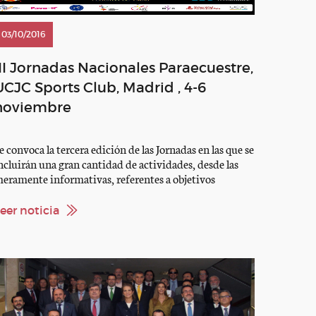
03/10/2016
III Jornadas Nacionales Paraecuestre,
UCJC Sports Club, Madrid , 4-6
noviembre
e convoca la tercera edición de las Jornadas en las que se
ncluirán una gran cantidad de actividades, desde las
eramente informativas, referentes a objetivos
enerales de la disciplina, a otras de promoción,
ormación y reciclaje en las diferentes áreas de
eer noticia
endimiento que afectan a la práctica de la Doma
araecuestre… VER CONVOCATORIA FICHA DE
NSCRIPCION […]