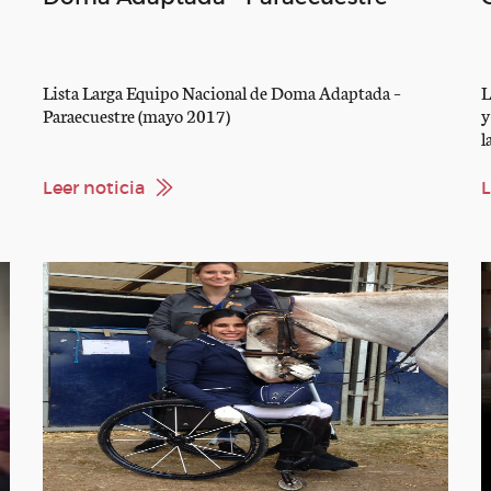
Lista Larga Equipo Nacional de Doma Adaptada –
L
Paraecuestre (mayo 2017)
y
l
F
m
t
Leer noticia
L
a
r
e