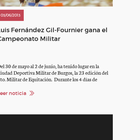
03/06/2013
Luis Fernández Gil-Fournier gana el
Campeonato Militar
el 30 de mayo al 2 de junio, ha tenido lugar en la
iudad Deportiva Militar de Burgos, la 23 edición del
to. Militar de Equitación. Durante los 4 días de
ompetición participaron cerca 100 jinetes
ertenecientes a los tres Ejércitos, cuerpos comunes,
eer noticia
uardia civil y policía nacional. El jinete burgalés Luis
ernández Gil-Fournier, se […]