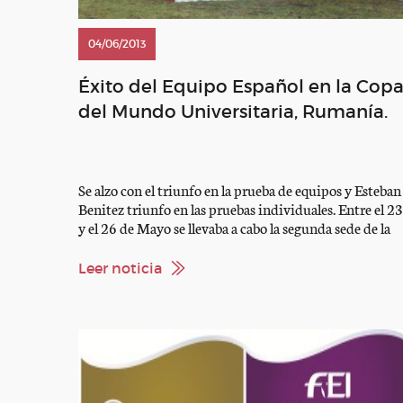
04/06/2013
Éxito del Equipo Español en la Cop
del Mundo Universitaria, Rumanía.
Se alzo con el triunfo en la prueba de equipos y Esteban
Benitez triunfo en las pruebas individuales. Entre el 23
y el 26 de Mayo se llevaba a cabo la segunda sede de la
Copa del Mundo Universitaria de 2013, en este caso e
Sighisoara, Rumania. Un total de 45 participantes
Leer noticia
formaban los 15 […]