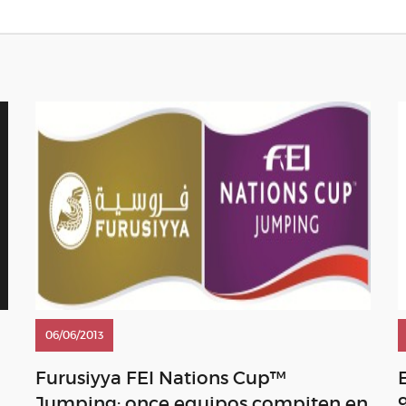
06/06/2013
Furusiyya FEI Nations Cup™
Jumping: once equipos compiten en