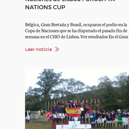
NATIONS CUP
Bélgica, Gran Bretaña y Brasil, ocuparon el podio en la
Copa de Naciones que se ha disputado el pasado fin de
semana en el CSIO de Lisboa. Ver resultados En el Gran
Premio, destacada actuación de Laura Roquet con
«Quilate del Duero», que ocupó el 7º lugar con 1 pto de
Leer noticia
penalidad. ver resultados