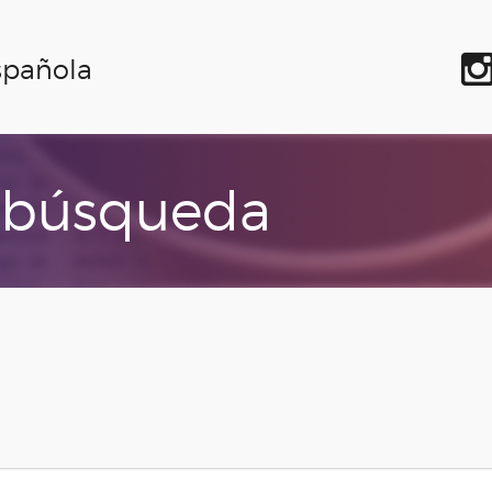
spañola
 búsqueda