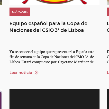
03/06/2013
a
Equipo español para la Copa de
Naciones del CSIO 3* de Lisboa
Ya se conoce el equipo que representará a España este
D
fin de semana en la Copa de Naciones del CSIO 3* de
C
Lisboa. Estará compuesto por: Cayetano Martinez de
C
n
Irujo Eduardo Alvarez Aznar Laura Roquet Puignero
c
Santiago Nuñez Riva Carlos Lopez Fanjul Suerte a todos
p
Leer noticia
L
ellos
g
F