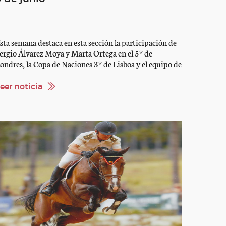
sta semana destaca en esta sección la participación de
ergio Álvarez Moya y Marta Ortega en el 5* de
ondres, la Copa de Naciones 3* de Lisboa y el equipo de
R en Wierden preparando el europeo de la categoría. el
aid , la Doma Clásica y el Enganche también están
eer noticia
epresentadas SALTO – CSI5* Londres […]