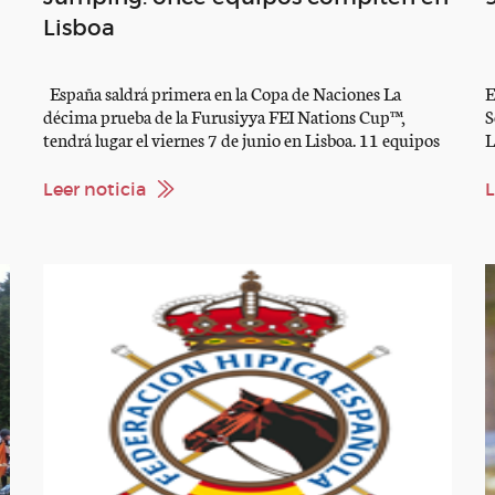
Lisboa
España saldrá primera en la Copa de Naciones La
E
décima prueba de la Furusiyya FEI Nations Cup™,
S
tendrá lugar el viernes 7 de junio en Lisboa. 11 equipos
L
compiten por esta Copa de Naciones El sorteo
Y
determino el siguiente orden de salida: España Holanda
r
Leer noticia
L
Brasil Irlanda Italia Suiza Gran Bretaña Portugal
r
Australia Bélgica Francia […]