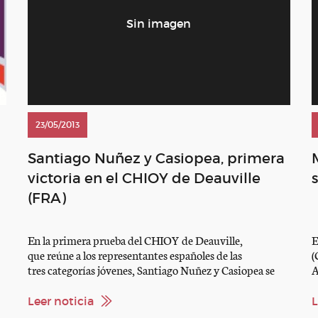
23/05/2013
Santiago Nuñez y Casiopea, primera
victoria en el CHIOY de Deauville
(FRA)
En la primera prueba del CHIOY de Deauville,
E
que reúne a los representantes españoles de las
(
tres categorías jóvenes, Santiago Nuñez y Casiopea se
A
han alzado con la victoria en una prueba baremo A con
c
cronómetro reservada a jinetes YR y J. Seguiremos de
Leer noticia
L
cerca la actuación de todos nuestros jóvenes en el