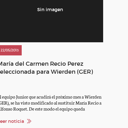
22/05/2013
María del Carmen Recio Perez
seleccionada para Wierden (GER)
l equipo Junior que acudirá el próximo mes a Wierden
GER), se ha visto modificado al sustituir María Recio a
lfonso Roquet. De este modo el equipo queda
ompuesto por : CSIOJ: – PALOMA JIMENEZ
CARMONA – LETICIA RIVA – ANNA FUGGE –
eer noticia
SARA GUZMAN – Mª del CARMEN RECIO PEREZ