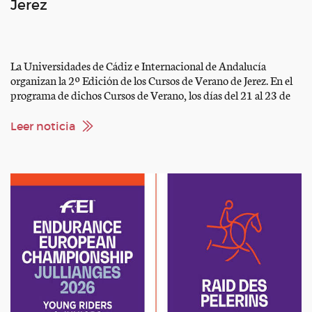
Jerez
La Universidades de Cádiz e Internacional de Andalucía
organizan la 2º Edición de los Cursos de Verano de Jerez. En el
programa de dichos Cursos de Verano, los días del 21 al 23 de
septiembre 2026 se desarrollará el seminario D03. EL
BIENESTAR ANIMAL DEL CABALLO DE PURA RAZA
Leer noticia
ESPAÑOLA EN EL DEPORTE Y EN […]