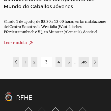
Mundo de Caballos Jóvenes
Sábado 1 de agosto, de 08:30 a 13:00 horas, en las instalaciones
del Centro Ecuestre de Westfalia (Westfälisches
Pferdestammbuch e.V.), en Münster (Alemania), donde el
Equipo PRE celebrará su última concentración antes de su
traslado a Verden 2026. Por segundo año consecutivo, ANCCE
Leer noticia
ha elegido las instalaciones del Centro Ecuestre de Westfalia
(Westfälisches Pferdestammbuch e.V.), […]
1
2
3
4
5
…
516
RFHE