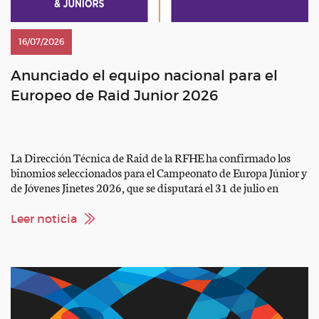
16/07/2026
Anunciado el equipo nacional para el
Europeo de Raid Junior 2026
La Dirección Técnica de Raid de la RFHE ha confirmado los
binomios seleccionados para el Campeonato de Europa Júnior y
de Jóvenes Jinetes 2026, que se disputará el 31 de julio en
Jullianges (Francia), sobre un recorrido de 120 kilómetros
dividido en cuatro fases. Los binomios seleccionados son: Denis
Leer noticia
Busoms – «SW Left Elbow» Bruna […]