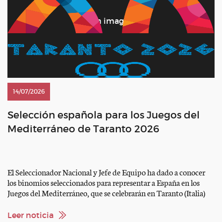
14/07/2026
Selección española para los Juegos del
Mediterráneo de Taranto 2026
El Seleccionador Nacional y Jefe de Equipo ha dado a conocer
los binomios seleccionados para representar a España en los
Juegos del Mediterráneo, que se celebrarán en Taranto (Italia)
del 30 de agosto al 1 de septiembre. Equipo Carlos Bosch con
“Jolie Van der Berghoeve” Pello Elorduy con “Champenoise de
Leer noticia