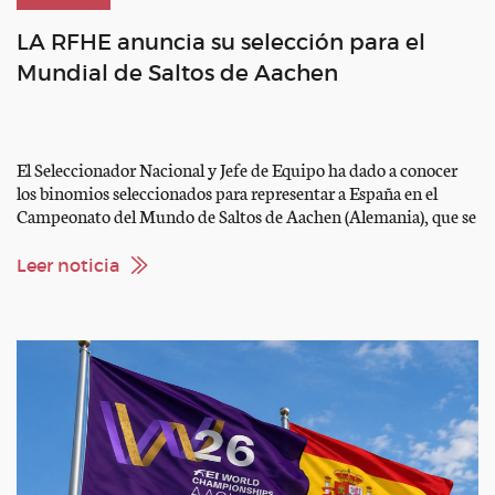
LA RFHE anuncia su selección para el
Mundial de Saltos de Aachen
El Seleccionador Nacional y Jefe de Equipo ha dado a conocer
los binomios seleccionados para representar a España en el
Campeonato del Mundo de Saltos de Aachen (Alemania), que se
celebrará del 11 al 23 de agosto. Equipo Julio Arias Cueva con
“Filou du Manoire” Pilar Cordón Muro con “Pica Pica Z”
Leer noticia
Alberto Márquez Galobardes […]