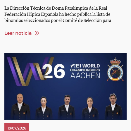
La Dirección Técnica de Doma Paralímpica de la Real
Federación Hípica Española ha hecho pública la lista de
binomios seleccionados por el Comité de Selección para
representar a España en el Campeonato del Mundo de Doma
Paralímpica, que se disputará del 18 al 23 de agosto en Aachen
Leer noticia
(Alemania). Equipo Félix Gómez González con “Merlín” […]
13/07/2026