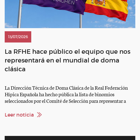
13/07/2026
La RFHE hace público el equipo que nos
representará en el mundial de doma
clásica
La Dirección Técnica de Doma Clásica de la Real Federación
Hípica Española ha hecho pública la lista de binomios
seleccionados por el Comité de Selección para representar a
España en el Campeonato del Mundo de Doma Clásica (WEG),
que se disputará del 11 al 16 de agosto en Aachen (Alemania).
Leer noticia
Equipo Borja Carrascosa Martínez con […]