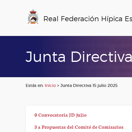
Real Federación Hípica E
Junta Directiva
Estás en:
Inicio
>
Junta Directiva 15 julio 2025
0 Convocatoria JD julio
3 a Propuestas del Comité de Comisarios